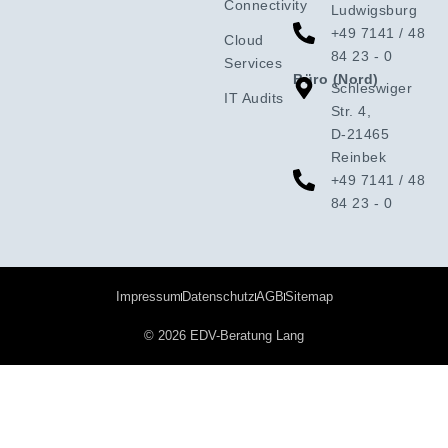
Connectivity
Ludwigsburg
+49 7141 / 48
Cloud
84 23 - 0
Services
Büro (Nord)
Schleswiger
IT Audits
Str. 4,
D-21465
Reinbek
+49 7141 / 48
84 23 - 0
Impressum
Datenschutz
AGB
Sitemap
© 2026 EDV-Beratung Lang