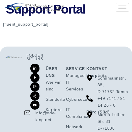
Support Portal
springen
[fluent_support_portal]
FOLGEN
SIE UNS
ÜBER
SERVICE
KONTAKT
UNS
Managed
Hauptsitz
Schumannstr..
Wer wir
IT
38,
sind
Services
D-71732 Tamm
+49 7141 / 91
Standorte
Cybersecurity
14 26 - 0
Karriere
IT
Büro (Süd)
info@edv-
Martin-Luther-
Compliance
lang.net
Str. 31,
Network
D-71636